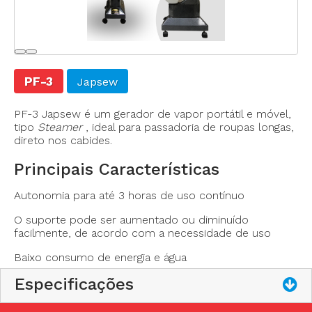
PF-3
Japsew
PF-3 Japsew é um gerador de vapor portátil e móvel,
tipo
Steamer
, ideal para passadoria de roupas longas,
direto nos cabides.
Principais Características
Autonomia para até 3 horas de uso contínuo
O suporte pode ser aumentado ou diminuído
Temperatura máxima: 98°C
facilmente, de acordo com a necessidade de uso
Volume do fluxo: 20ml/min
Baixo consumo de energia e água
Frequência: 50/60Hz
Voltagem: 220V – 240V
Especificações