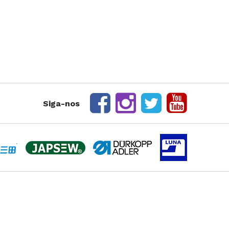
rte Duplo
te Triplo
Siga-nos