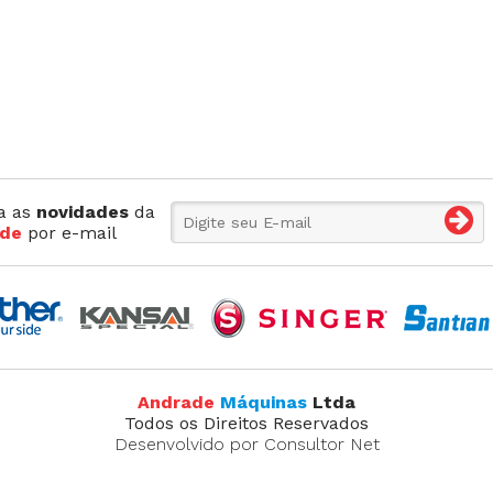
Máquina p/ Barra de Calça
Transpo
ca de Saco
Máquina Programável
Transpor
Máquina de Passante
Travete
a as
novidades
da
de
por e-mail
Andrade
Máquinas
Ltda
Todos os Direitos Reservados
Desenvolvido por Consultor Net