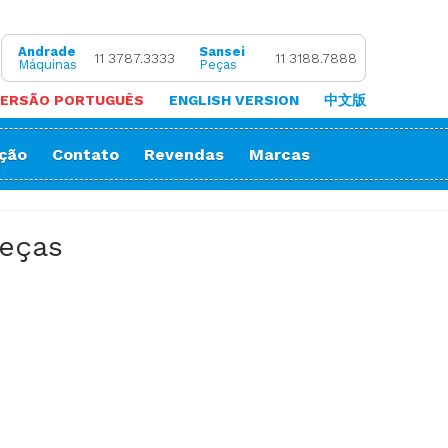
Andrade
Sansei
11 3787.3333
11 3188.7888
Máquinas
Peças
ERSÃO PORTUGUÊS
ENGLISH VERSION
中文版
ação
Contato
Revendas
Marcas
 de Coluna
Zigue-Zague
 de Cortar Viés
Impressora Sublimatica
beças
ão
e (Overlock)
adeira
ria
orrente
Decorativos
Gola
Passante
stura