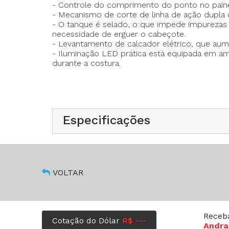
- Controle do comprimento do ponto no pain
- Velocidade máxima de costura: 5.000ppm
- Mecanismo de corte de linha de ação dupla c
- Velocidade máxima do remate: 3.200ppm
- O tanque é selado, o que impede impurezas no
- Comprimento máximo do ponto: 5mm
necessidade de erguer o cabeçote.
- Mecanismo de corte de linha: de ação du
- Levantamento de calcador elétrico, que au
- Prensador de linha: Standard
- Iluminação LED prática está equipada em am
- Interruptor manual: Standard
durante a costura.
- Iluminação LED: Standard
- Levantamento elétrico do calcador: Stand
- Altura do levantador do calcador 10-15mm
- Tipo de Agulha (DB×1 #11-#18
- Altura do dente transportador: 0,9 mm
Especificações
VOLTAR
Receb
Cotação do Dólar
R$ ---
Andra