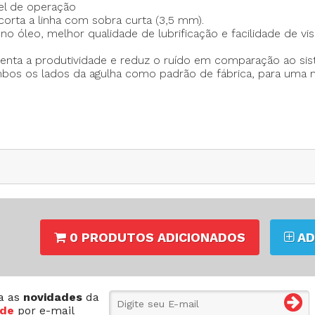
el de operação
orta a linha com sobra curta (3,5 mm).
 óleo, melhor qualidade de lubrificação e facilidade de visu
pla
menta a produtividade e reduz o ruído em comparação ao si
bos os lados da agulha como padrão de fábrica, para uma m
ard
 (joelheira) / 12mm (levantamento automático)
0 PRODUTOS ADICIONADOS
AD
a as
novidades
da
de
por e-mail