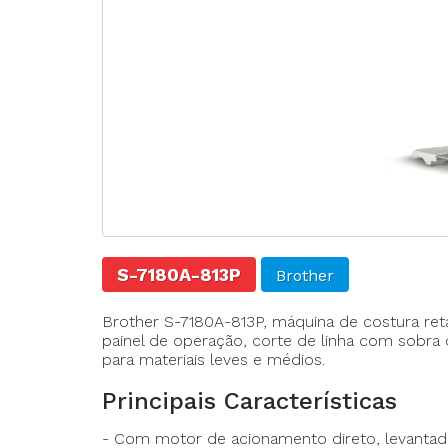
Agulhas
Fechadeira
Fechadeira Bo
Filigrana
S-7180A-813P
Brother
Brother S-7180A-813P, máquina de costura ret
painel de operação, corte de linha com sobra 
para materiais leves e médios.
Principais Características
- Com motor de acionamento direto, levantad