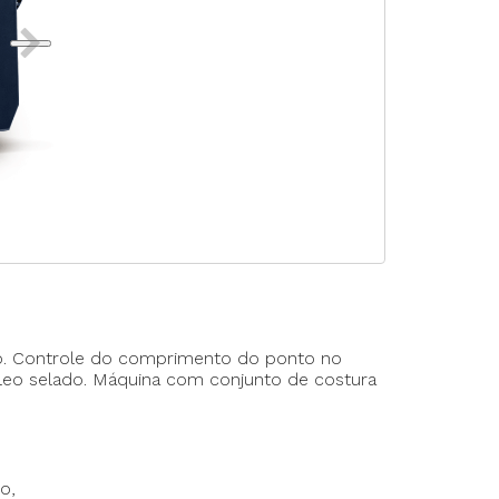
rte Duplo
te Triplo
sso. Controle do comprimento do ponto no
 óleo selado. Máquina com conjunto de costura
to,