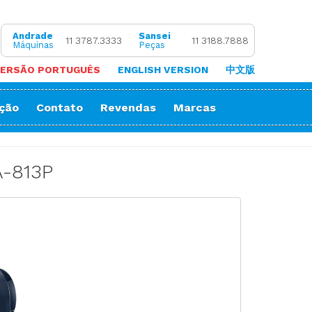
Andrade
Sansei
11 3787.3333
11 3188.7888
Máquinas
Peças
ERSÃO PORTUGUÊS
ENGLISH VERSION
中文版
ação
Contato
Revendas
Marcas
 de Coluna
Zigue-Zague
 de Cortar Viés
Impressora Sublimatica
A-813P
ão
e (Overlock)
adeira
ria
orrente
Decorativos
Gola
Passante
stura