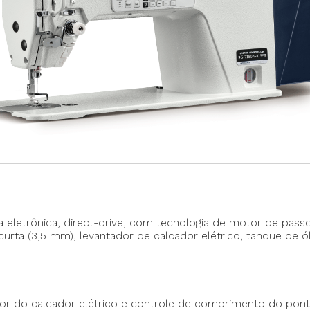
Máquina p/ Barra de Calça
Transpo
ca de Saco
Máquina Programável
Transpor
Máquina de Passante
Travete
a eletrônica, direct-drive, com tecnologia de motor de pa
curta (3,5 mm), levantador de calcador elétrico, tanque de
or do calcador elétrico e controle de comprimento do pon