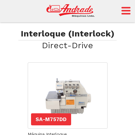
Andrade
Interloque (Interlock)
Direct-Drive
Sansei
SA-M757DD
Máquina Interloque