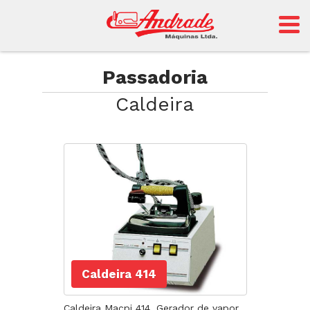
Andrade
Passadoria
Caldeira
Sansei
Caldeira 414
Caldeira Macpi 414. Gerador de vapor