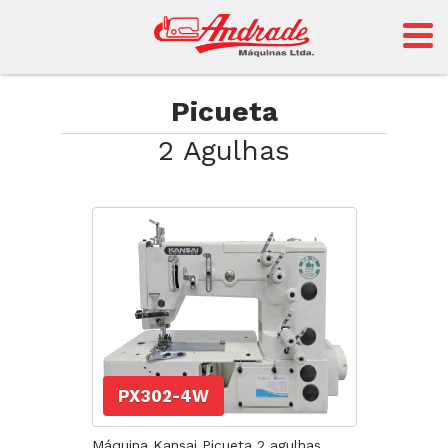
Andrade
Picueta
2 Agulhas
Sansei
PX302-4W
Máquina Kansai Picueta 2 agulhas