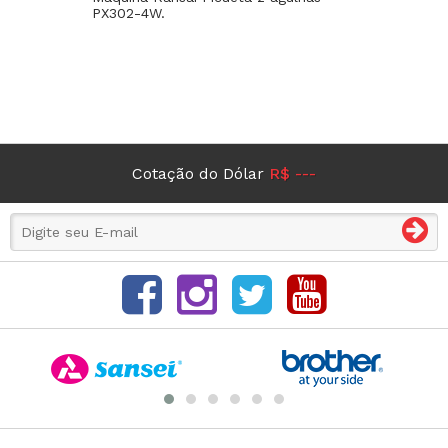
PX302-4W.
Cotação do Dólar
R$ ---