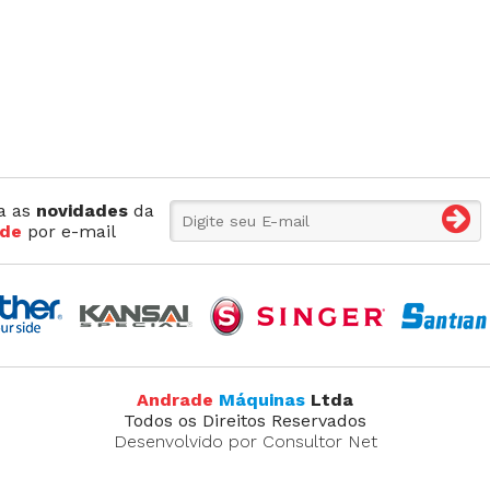
Máquina p/ Barra de Calça
Transpo
ca de Saco
Máquina Programável
Transpor
Máquina de Passante
Travete
a as
novidades
da
de
por e-mail
Andrade
Máquinas
Ltda
Todos os Direitos Reservados
Desenvolvido por Consultor Net