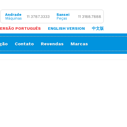
Andrade
Sansei
11 3787.3333
11 3188.7888
Máquinas
Peças
ERSÃO PORTUGUÊS
ENGLISH VERSION
中文版
ação
Contato
Revendas
Marcas
 de Coluna
Zigue-Zague
 de Cortar Viés
Impressora Sublimatica
ão
e (Overlock)
adeira
ria
orrente
Decorativos
Gola
Passante
stura