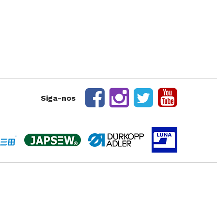
rte Duplo
te Triplo
Siga-nos