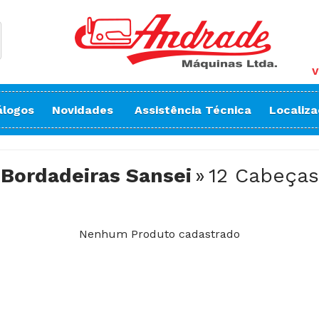
V
álogos
Novidades
Assistência Técnica
Localiz
Flat Seamer
Máquina
Fusionadeira
Máquina
Bordadeiras Sansei
12 Cabeças
nsei
Galoneira
Marcaç
spuladeira
Impressora Têxtil
Overloqu
Interloque (Interlock)
Pespont
Limpa Fios
Passado
Nenhum Produto cadastrado
Máquina Automática
Picueta
dado
Máquinas de Corte
Ponto C
tura
Máquina de Bolso
Pontos 
e Brother
Máquina de Cós
Pregar 
ulhas
Máquinas Especiais
Pregar 
Multi-
Máquina para Luvas
Sela Co