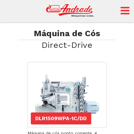
Andrade
Máquina de Cós
Direct-Drive
Sansei
DLR1509WPA-1C/DD
Máquina de cós ponto corrente, 4