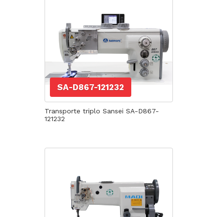
SA-D867-121232
Transporte triplo Sansei SA-D867-
121232