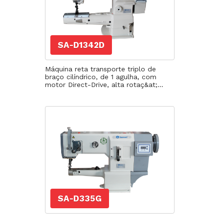
SA-D1342D
Máquina reta transporte triplo de
braço cilíndrico, de 1 agulha, com
motor Direct-Drive, alta rotaç&at;...
SA-D335G