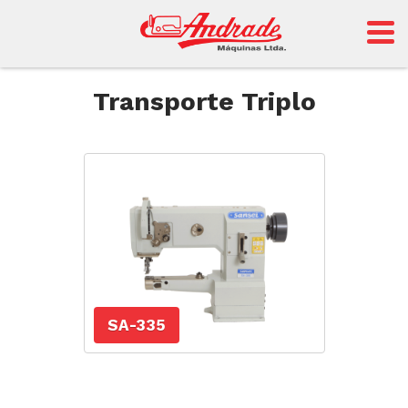
Andrade
Transporte Triplo
Sansei
SA-335