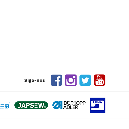
rte Duplo
te Triplo
Siga-nos