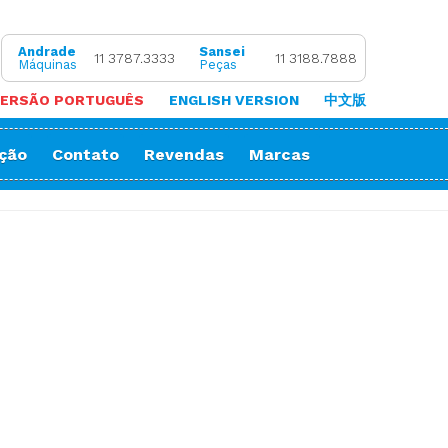
Andrade
Sansei
11 3787.3333
11 3188.7888
Máquinas
Peças
ERSÃO PORTUGUÊS
ENGLISH VERSION
中文版
ação
Contato
Revendas
Marcas
 de Coluna
Zigue-Zague
 de Cortar Viés
Impressora Sublimatica
ão
e (Overlock)
adeira
ria
orrente
Decorativos
Gola
Passante
stura