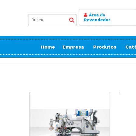
Área do
Revendedor
Home
Empresa
Produtos
Cat
Balancim
Botoneira
Bordadeiras Sa
Conicaleira | E
Caseadeira
Corte
Costura Reta
Doméstica Bor
Doméstica Cos
Doméstica Cort
Detector de Ag
Elastiqueira | 