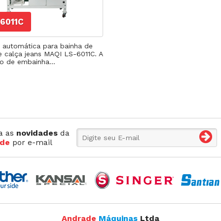
Máquina p/ Barra de Calça
Transpo
ca de Saco
Máquina Programável
Transpor
6011C
Máquina de Passante
Travete
 automática para bainha de
e calça jeans MAQI LS-6011C. A
o de embainha...
a as
novidades
da
de
por e-mail
Andrade
Máquinas
Ltda