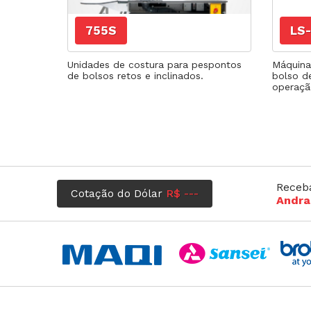
Agulhas
Fechadeira
Fechadeira Bo
755S
LS-
Filigrana
Unidades de costura para pespontos
Máquina
de bolsos retos e inclinados.
bolso d
operaçã
Receb
Cotação do Dólar
R$ ---
Andra