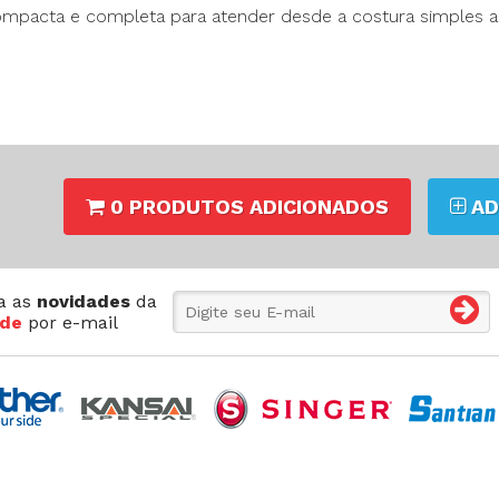
mpacta e completa para atender desde a costura simples a
0 PRODUTOS ADICIONADOS
AD
a as
novidades
da
de
por e-mail
Andrade
Máquinas
Ltda