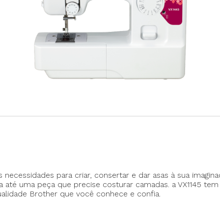
Máquina p/ Barra de Calça
Transpo
ca de Saco
Máquina Programável
Transpor
Máquina de Passante
Travete
ecessidades para criar, consertar e dar asas à sua imaginaç
até uma peça que precise costurar camadas. a VX1145 tem 
alidade Brother que você conhece e confia.