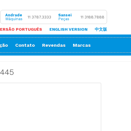
Andrade
Sansei
11 3787.3333
11 3188.7888
Máquinas
Peças
ERSÃO PORTUGUÊS
ENGLISH VERSION
中文版
ação
Contato
Revendas
Marcas
 de Coluna
Zigue-Zague
 de Cortar Viés
Impressora Sublimatica
1445
ão
e (Overlock)
adeira
ria
orrente
Decorativos
Gola
Passante
stura