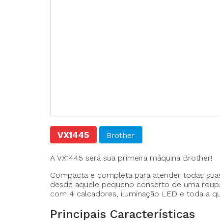
Agulhas
Fechadeira
Fechadeira Bo
Filigrana
VX1445
Brother
A VX1445 será sua primeira máquina Brother!
Compacta e completa para atender todas suas n
desde aquele pequeno conserto de uma roupa 
com 4 calcadores, iluminação LED e toda a qu
Principais Características