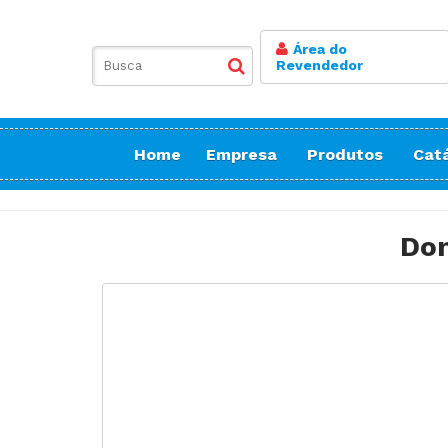
Área do
Revendedor
Home
Empresa
Produtos
Cat
Balancim
Botoneira
Do
Bordadeiras Sa
Conicaleira | E
Caseadeira
Corte
Costura Reta
Doméstica Bor
Doméstica Cos
Doméstica Cort
Detector de Ag
Elastiqueira | 