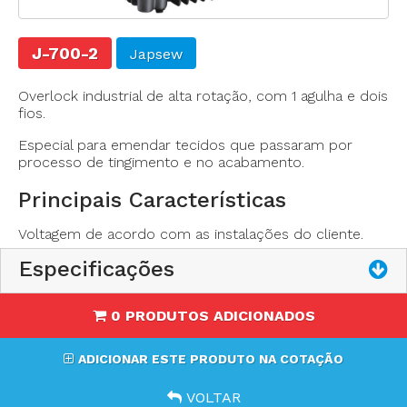
J-700-2
Japsew
Overlock industrial de alta rotação, com 1 agulha e dois
fios.
Especial para emendar tecidos que passaram por
1 agulha
processo de tingimento e no acabamento.
2 fios
Elevação do calcador: até 5,5mm
Principais Características
Velocidade máxima: 5500ppm
Voltagem de acordo com as instalações do cliente.
Comprimento do ponto: 4mm
Peso: Aproximadamente 35Kg
Especificações
0 PRODUTOS ADICIONADOS
ADICIONAR ESTE PRODUTO NA COTAÇÃO
VOLTAR