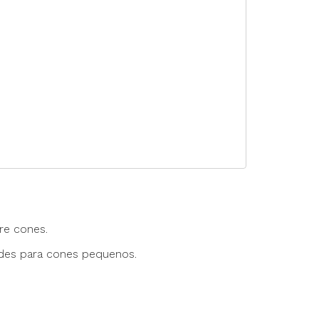
rte Duplo
te Triplo
re cones.
ndes para cones pequenos.