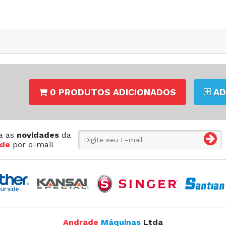
0 PRODUTOS ADICIONADOS
AD
a as
novidades
da
de
por e-mail
Andrade
Máquinas
Ltda