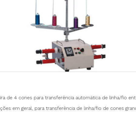
Máquina p/ Barra de Calça
Transpo
ca de Saco
Máquina Programável
Transpor
Máquina de Passante
Travete
a de 4 cones para transferência automática de linha/fio ent
ões em geral, para transferência de linha/fio de cones gra