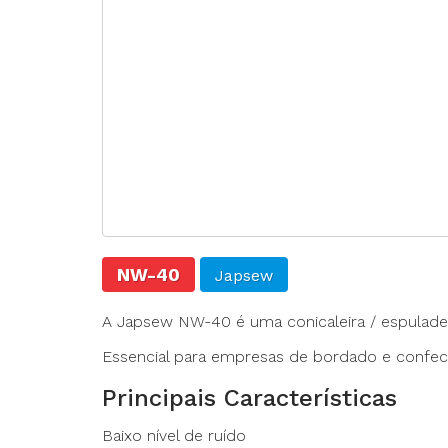
Agulhas
Fechadeira
Fechadeira Bo
Filigrana
NW-40
Japsew
A Japsew NW-40 é uma conicaleira / espuladeir
Essencial para empresas de bordado e confecç
Principais Características
Baixo nível de ruído