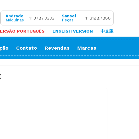
Andrade
Sansei
11 3787.3333
11 3188.7888
Máquinas
Peças
ERSÃO PORTUGUÊS
ENGLISH VERSION
中文版
ação
Contato
Revendas
Marcas
 de Coluna
Zigue-Zague
 de Cortar Viés
Impressora Sublimatica
0
ão
e (Overlock)
adeira
ria
orrente
Decorativos
Gola
Passante
stura