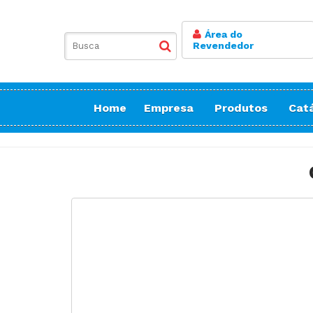
Área do
Revendedor
Home
Empresa
Produtos
Cat
Balancim
Botoneira
Bordadeiras Sa
Conicaleira | E
Caseadeira
Corte
Costura Reta
Doméstica Bor
Doméstica Cos
Doméstica Cort
Detector de Ag
Elastiqueira | 