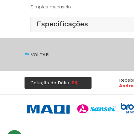
Simples manuseio
Velocidade: 2800 / 3450ppm
Peso: Aproximadamente 17Kg
Especificações
VOLTAR
Receb
Cotação do Dólar
R$ ---
Andra