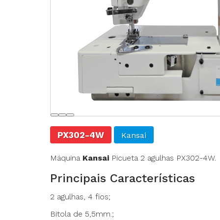
Agulhas
Fechadeira
Fechadeira Bo
Filigrana
PX302-4W
Kansai
Máquina
Kansai
Picueta 2 agulhas PX302-4W.
Principais Características
2 agulhas, 4 fios;
Bitola de 5,5mm.;