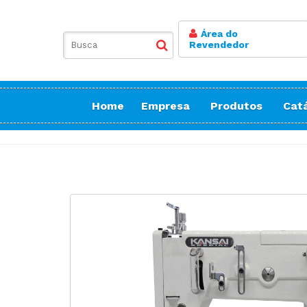
Área do
Revendedor
Home
Empresa
Produtos
Cat
Balancim
Botoneira
Bordadeiras Sa
Conicaleira | E
Caseadeira
Corte
Costura Reta
Doméstica Bor
Doméstica Cos
Doméstica Cort
Detector de Ag
Elastiqueira | 