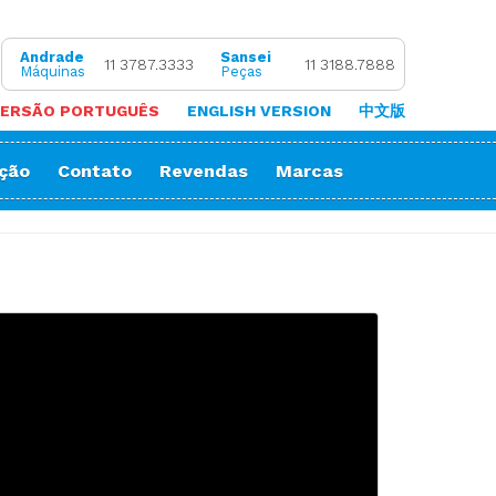
Andrade
Sansei
11 3787.3333
11 3188.7888
Máquinas
Peças
ERSÃO PORTUGUÊS
ENGLISH VERSION
中文版
ação
Contato
Revendas
Marcas
 de Coluna
Zigue-Zague
 de Cortar Viés
Impressora Sublimatica
ão
e (Overlock)
adeira
ria
orrente
Decorativos
Gola
Passante
stura