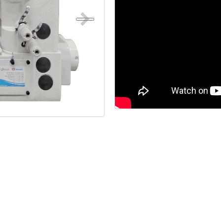
Máquina p/ Barra de Calça
Transpo
ca de Saco
Máquina Programável
Transpor
Máquina de Passante
Travete