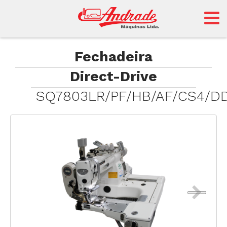
Andrade
Fechadeira
Direct-Drive
Sansei
SQ7803LR/PF/HB/AF/CS4/D