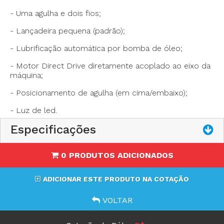
- Uma agulha e dois fios;
- Costura reta industrial,
- Lançadeira pequena (padrão);
- Transporte simples por dente impelente
- Lubrificação automática por bomba de óleo;
- Uma agulha, dois fios
- Lançadeira pequena (padrão)
- Motor Direct Drive diretamente acoplado ao eixo da
- Lubrificação automática por bomba de óleo
máquina;
- Motor Direct-drive diretamente acoplado ao eixo da
máquina
- Posicionamento de agulha (em cima/embaixo);
- Posicionamento de agulha (em
cima/embaixo)programável
- Luz de led.
- Arremate da costura (retrocesso)
- Comprimento do ponto de 1 a 5 mm.
Especificações
0 PRODUTOS ADICIONADOS
ADICIONAR ESTE PRODUTO NA COTAÇÃO
VOLTAR