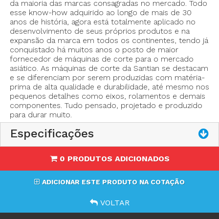
da maioria das marcas consagradas no mercado. Todo
esse know-how adquirido ao longo de mais de 30
anos de história, agora está totalmente aplicado no
desenvolvimento de seus próprios produtos e na
- Marca: Santian
expansão da marca em todos os continentes, tendo já
- Tamanho do disco: 100mms
conquistado há muitos anos o posto de maior
fornecedor de máquinas de corte para o mercado
- Capacidade de corte: folhas de até 4 mms de
asiático. As máquinas de corte da Santian se destacam
espessura
e se diferenciam por serem produzidas com matéria-
- Afiador manual
prima de alta qualidade e durabilidade, até mesmo nos
- Potência: 100 watts
pequenos detalhes como eixos, rolamentos e demais
componentes. Tudo pensado, projetado e produzido
- Velocidade máxima: 10.000 rpm
para durar muito.
- Voltagem: 220V
Especificações
0 PRODUTOS ADICIONADOS
ADICIONAR ESTE PRODUTO NA COTAÇÃO
VOLTAR