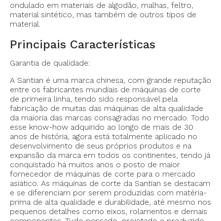
ondulado em materiais de algodão, malhas, feltro,
material sintético, mas também de outros tipos de
material.
Principais Características
Garantia de qualidade:
A Santian é uma marca chinesa, com grande reputação
- Marca: Santian
entre os fabricantes mundiais de máquinas de corte
- Tamanho da faca: 10" (254 mms)
de primeira linha, tendo sido responsável pela
fabricação de muitas das máquinas de alta qualidade
- Capacidade de corte: 216mms
da maioria das marcas consagradas no mercado. Todo
- Potência: variável entre 200 e 1600 watts
esse know-how adquirido ao longo de mais de 30
- Velocidade máxima variável e ajustável entre 2000
anos de história, agora está totalmente aplicado no
rpm e 4000 rpm
desenvolvimento de seus próprios produtos e na
- Afiador automático
expansão da marca em todos os continentes, tendo já
conquistado há muitos anos o posto de maior
- Lubrificação automática
fornecedor de máquinas de corte para o mercado
- Protetor frontal para a faca feito de aço com
asiático. As máquinas de corte da Santian se destacam
regulagem de altura
e se diferenciam por serem produzidas com matéria-
- Voltagem: 220V
prima de alta qualidade e durabilidade, até mesmo nos
pequenos detalhes como eixos, rolamentos e demais
- Peso Líquido: 15Kgs
componentes. Tudo pensado, projetado e produzido