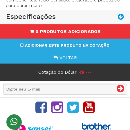
- Peso Bruto: 18Kgs
para durar muito.
- Opções de faca lisa ou ondulada em Liga de aço (3A),
Superliga de aço (4A) ou de Aço rápido (5A)
Especificações
0 PRODUTOS ADICIONADOS
ADICIONAR ESTE PRODUTO NA COTAÇÃO
VOLTAR
Cotação do Dólar
R$ ---