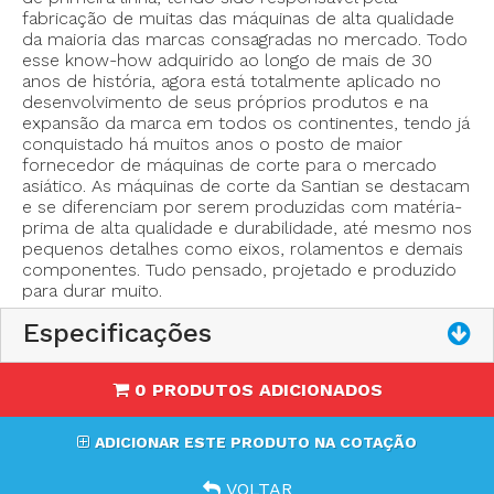
fabricação de muitas das máquinas de alta qualidade
da maioria das marcas consagradas no mercado. Todo
esse know-how adquirido ao longo de mais de 30
- Marca: Santian
anos de história, agora está totalmente aplicado no
- Tamanho do disco: 4” (100mms)
desenvolvimento de seus próprios produtos e na
- Capacidade de corte: 27mms
expansão da marca em todos os continentes, tendo já
- Afiador manual
conquistado há muitos anos o posto de maior
fornecedor de máquinas de corte para o mercado
- Protetor frontal ajustável
asiático. As máquinas de corte da Santian se destacam
- Potência: Variável de 3,6 watts a 200 watts
e se diferenciam por serem produzidas com matéria-
- Velocidade ajustável em 4 níveis: 600/800/1000/1200
prima de alta qualidade e durabilidade, até mesmo nos
rpm
pequenos detalhes como eixos, rolamentos e demais
componentes. Tudo pensado, projetado e produzido
- Voltagem: 110V ou 220V
para durar muito.
- Peso Líquido: 1,4Kgs
- Opção de usar disco redondo ou octavado.
Especificações
0 PRODUTOS ADICIONADOS
ADICIONAR ESTE PRODUTO NA COTAÇÃO
VOLTAR