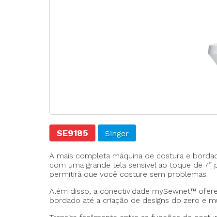
Agulhas
Fechadeira
Fechadeira Bo
Filigrana
SE9185
Singer
A mais completa máquina de costura e bordado
com uma grande tela sensível ao toque de 7” 
permitirá que você costure sem problemas.
Além disso, a conectividade mySewnet™ oferec
bordado até a criação de designs do zero e mui