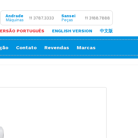
Andrade
Sansei
11 3787.3333
11 3188.7888
Máquinas
Peças
ERSÃO PORTUGUÊS
ENGLISH VERSION
中文版
ação
Contato
Revendas
Marcas
 de Coluna
Zigue-Zague
 de Cortar Viés
Impressora Sublimatica
ão
e (Overlock)
adeira
ria
orrente
Decorativos
Gola
Passante
stura