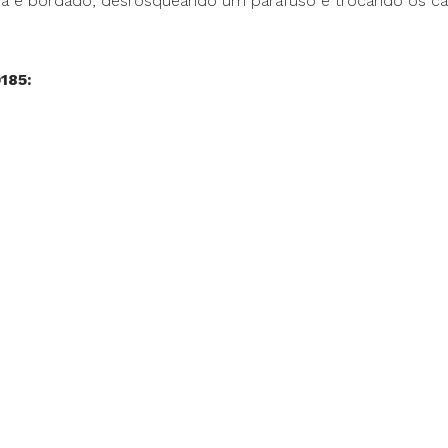
ra e bordado, desrosqueando um parafuso e trocando os calca
185: