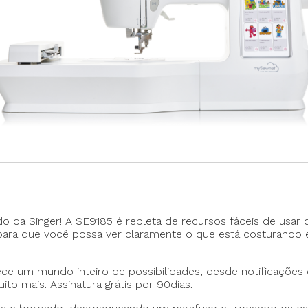
Máquina p/ Barra de Calça
Transpo
ca de Saco
Máquina Programável
Transpor
Máquina de Passante
Travete
 da Singer! A SE9185 é repleta de recursos fáceis de usar 
para que você possa ver claramente o que está costurando
e um mundo inteiro de possibilidades, desde notificações 
to mais. Assinatura grátis por 90dias.