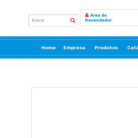
Área do
Revendedor
Home
Empresa
Produtos
Cat
Balancim
Botoneira
Bordadeiras Sa
Conicaleira | E
Caseadeira
Corte
Costura Reta
Doméstica Bor
Doméstica Cos
Doméstica Cort
Detector de Ag
Elastiqueira | 