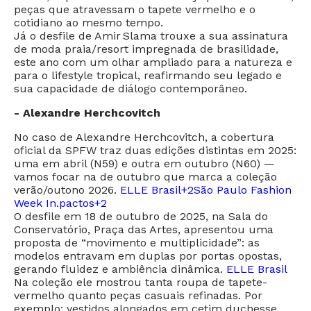
peças que atravessam o tapete vermelho e o
cotidiano ao mesmo tempo.
Já o desfile de Amir Slama trouxe a sua assinatura
de moda praia/resort impregnada de brasilidade,
este ano com um olhar ampliado para a natureza e
para o lifestyle tropical, reafirmando seu legado e
sua capacidade de diálogo contemporâneo.
- Alexandre Herchcovitch
No caso de Alexandre Herchcovitch, a cobertura
oficial da SPFW traz duas edições distintas em 2025:
uma em abril (N59) e outra em outubro (N60) —
vamos focar na de outubro que marca a coleção
verão/outono 2026.
ELLE Brasil+2São Paulo Fashion
Week In.pactos+2
O desfile em 18 de outubro de 2025, na Sala do
Conservatório, Praça das Artes, apresentou uma
proposta de “movimento e multiplicidade”: as
modelos entravam em duplas por portas opostas,
gerando fluidez e ambiência dinâmica.
ELLE Brasil
Na coleção ele mostrou tanta roupa de tapete-
vermelho quanto peças casuais refinadas. Por
exemplo: vestidos alongados em cetim duchesse