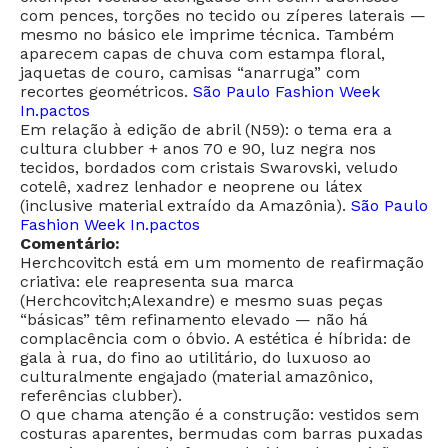
com pences, torções no tecido ou zíperes laterais —
mesmo no básico ele imprime técnica. Também
aparecem capas de chuva com estampa floral,
jaquetas de couro, camisas “anarruga” com
recortes geométricos.
São Paulo Fashion Week
In.pactos
Em relação à edição de abril (N59): o tema era a
cultura clubber + anos 70 e 90, luz negra nos
tecidos, bordados com cristais Swarovski, veludo
cotelê, xadrez lenhador e neoprene ou látex
(inclusive material extraído da Amazônia).
São Paulo
Fashion Week In.pactos
Comentário:
Herchcovitch está em um momento de reafirmação
criativa: ele reapresenta sua marca
(Herchcovitch;Alexandre) e mesmo suas peças
“básicas” têm refinamento elevado — não há
complacência com o óbvio. A estética é híbrida: de
gala à rua, do fino ao utilitário, do luxuoso ao
culturalmente engajado (material amazônico,
referências clubber).
O que chama atenção é a construção: vestidos sem
costuras aparentes, bermudas com barras puxadas