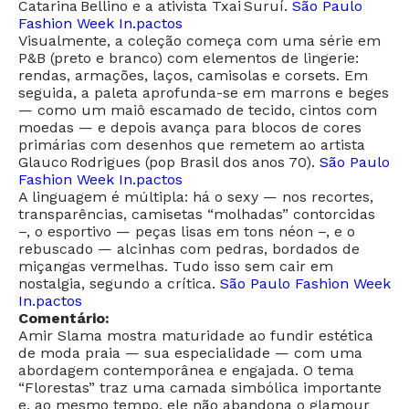
Catarina Bellino e a ativista Txai Suruí.
São Paulo
Fashion Week In.pactos
Visualmente, a coleção começa com uma série em
P&B (preto e branco) com elementos de lingerie:
rendas, armações, laços, camisolas e corsets. Em
seguida, a paleta aprofunda-se em marrons e beges
— como um maiô escamado de tecido, cintos com
moedas — e depois avança para blocos de cores
primárias com desenhos que remetem ao artista
Glauco Rodrigues (pop Brasil dos anos 70).
São Paulo
Fashion Week In.pactos
A linguagem é múltipla: há o sexy — nos recortes,
transparências, camisetas “molhadas” contorcidas
–, o esportivo — peças lisas em tons néon –, e o
rebuscado — alcinhas com pedras, bordados de
miçangas vermelhas. Tudo isso sem cair em
nostalgia, segundo a crítica.
São Paulo Fashion Week
In.pactos
Comentário:
Amir Slama mostra maturidade ao fundir estética
de moda praia — sua especialidade — com uma
abordagem contemporânea e engajada. O tema
“Florestas” traz uma camada simbólica importante
e, ao mesmo tempo, ele não abandona o glamour